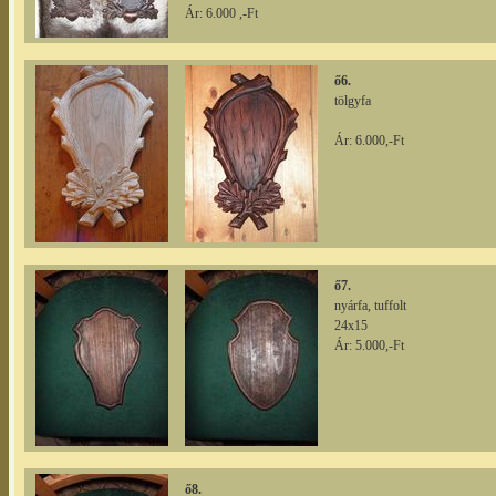
Ár: 6.000 ,-Ft
ő6.
tölgyfa
Ár: 6.000,-Ft
ő7.
nyárfa, tuffolt
24x15
Ár: 5.000,-Ft
ő8.