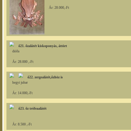
Ár: 28.000,-Ft
ő21. őzalátét kiskoponyás, áttört
diófa
Ár: 28.000 ,-Ft
ő22. zergealátét,őzhöz is
hegyi juhar
Ár: 14.000,-Ft
ő23. őz trófeaalátét
Ár: 8.500 ,-Ft