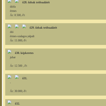
ő28. őzbak trófeaalátét
diófa
érmes
Ár: 8.500,-Ft
ő29. őzbak trófeaalátét
dió
érmes-szalagos,talpalt
Ár: 11.000,-Ft
ő30. képkeretes
juhar
Ár: 12.500 ,-Ft
ő31.
-
Ár: 30.000,-Ft
ő32.