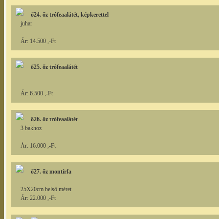
ő24. őz trófeaalátét, képkerettel
juhar
Ár: 14.500 ,-Ft
ő25. őz trófeaalátét
Ár: 6.500 ,-Ft
ő26. őz trófeaalátét
3 bakhoz
Ár: 16.000 ,-Ft
ő27. őz montírfa
25X20cm belső méret
Ár: 22.000 ,-Ft