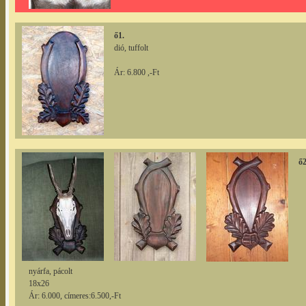
ő1.
dió, tuffolt
Ár: 6.800 ,-Ft
ő2
nyárfa, pácolt
18x26
Ár: 6.000, címeres:6.500,-Ft