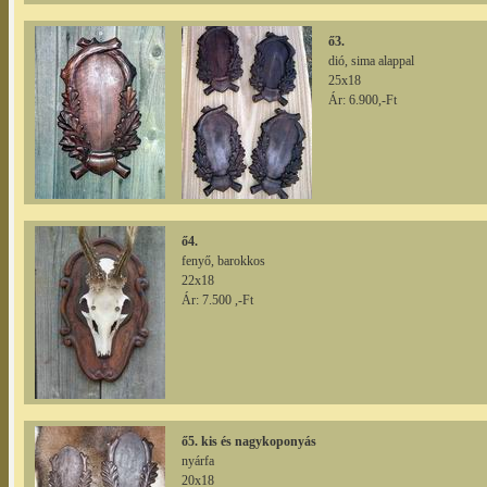
ő3.
dió, sima alappal
25x18
Ár: 6.900,-Ft
ő4.
fenyő, barokkos
22x18
Ár: 7.500 ,-Ft
ő5. kis és nagykoponyás
nyárfa
20x18