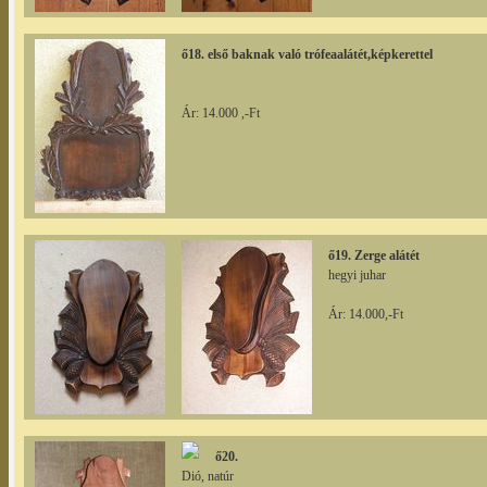
ő18. első baknak való trófeaalátét,képkerettel
Ár: 14.000 ,-Ft
ő19. Zerge alátét
hegyi juhar
Ár: 14.000,-Ft
ő20.
Dió, natúr