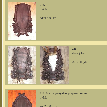
ő13.
nyárfa
Ár: 6.300 ,-Ft
ő14.
dió v. juhar
Ár: 7.900,-Ft
ő15. őz-v zerge nyakas preparátumhoz
nyárfa
Ár: 25.000 ,-Ft