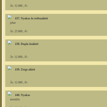
Ár: 12.000 ,-Ft
ő37. Nyakas őz trófeaalátét
juhar
Ár: 25.000 ,-Ft
ő38. Dupla őzalátét
Ár: 12.000 ,-Ft
ő39. Zerge alátét
Ár: 12.000 ,-Ft
ő40. Nyakas
montírfa