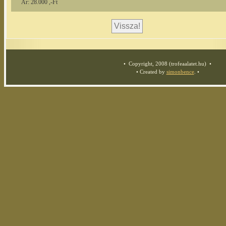
Ár: 28.000 ,-Ft
• Copyright, 2008 (trofeaalatet.hu) •
• Created by
simonbence
. •