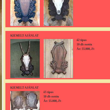
KIEMELT AJÁNLAT
ő2 típus
10 db esetén
Ár: 55.000,-Ft
KIEMELT AJÁNLAT
ő5 típus
10 db esetén
Ár: 55.000,-Ft