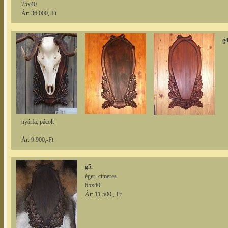
75x40
Ár: 36.000,-Ft
g4
nyárfa, pácolt
Ár: 9.900,-Ft
g5.
éger, címeres
65x40
Ár: 11.500 ,-Ft