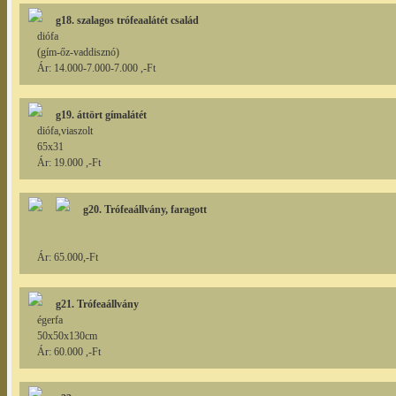
g18. szalagos trófeaalátét család
diófa
(gím-őz-vaddisznó)
Ár: 14.000-7.000-7.000 ,-Ft
g19. áttört gímalátét
diófa,viaszolt
65x31
Ár: 19.000 ,-Ft
g20. Trófeaállvány, faragott
Ár: 65.000,-Ft
g21. Trófeaállvány
égerfa
50x50x130cm
Ár: 60.000 ,-Ft