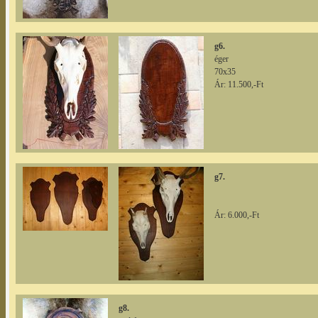
g6.
éger
70x35
Ár: 11.500,-Ft
g7.
Ár: 6.000,-Ft
g8.