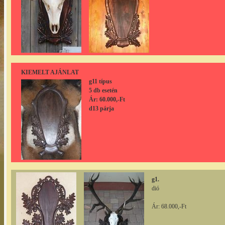
KIEMELT AJÁNLAT
g11 típus
5 db esetén
Ár: 60.000,-Ft
d13 párja
g1.
dió
Ár: 68.000,-Ft