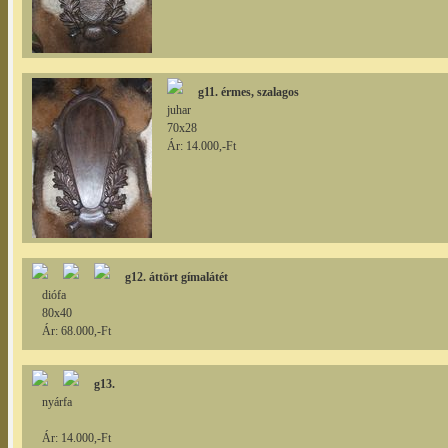
g11. érmes, szalagos
juhar
70x28
Ár: 14.000,-Ft
g12. áttört gímalátét
diófa
80x40
Ár: 68.000,-Ft
g13.
nyárfa
Ár: 14.000,-Ft