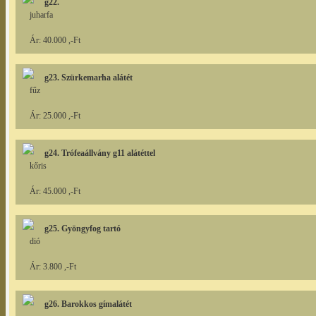
g22.
juharfa
Ár: 40.000 ,-Ft
g23. Szürkemarha alátét
fűz
Ár: 25.000 ,-Ft
g24. Trófeaállvány g11 alátéttel
kőris
Ár: 45.000 ,-Ft
g25. Gyöngyfog tartó
dió
Ár: 3.800 ,-Ft
g26. Barokkos gímalátét