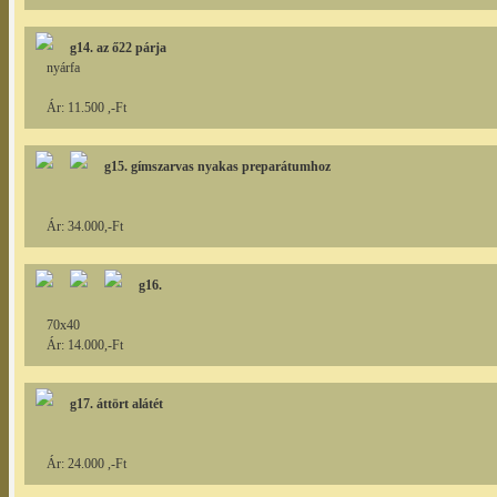
g14. az ő22 párja
nyárfa
Ár: 11.500 ,-Ft
g15. gímszarvas nyakas preparátumhoz
Ár: 34.000,-Ft
g16.
70x40
Ár: 14.000,-Ft
g17. áttört alátét
Ár: 24.000 ,-Ft