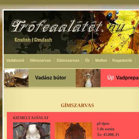
English
|
Deutsch
Vaddisznó
Gímszarvas
Dámszarvas
Őz
Muflon
Ragadozók
Vadász bútor
Új!
Vadprepa
GÍMSZARVAS
KIEMELT AJÁNLAT
g4 típus
5 db esetén
Ár: 45.000,-Ft