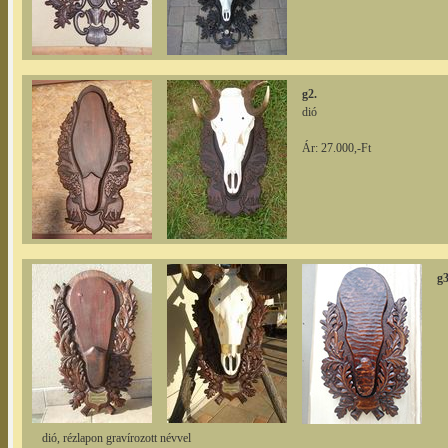
g2.
dió
Ár: 27.000,-Ft
g3
dió, rézlapon gravírozott névvel