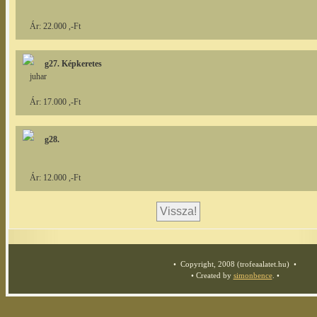
Ár: 22.000 ,-Ft
g27. Képkeretes
juhar
Ár: 17.000 ,-Ft
g28.
Ár: 12.000 ,-Ft
• Copyright, 2008 (trofeaalatet.hu) •
• Created by
simonbence
. •